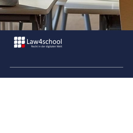
Law4school GmbH
Geschäftsführerin:
Gesa Gräfin von Schwerin
Postanschrift:
Akazienallee 11
16356 Werneuchen-Hirschfelde