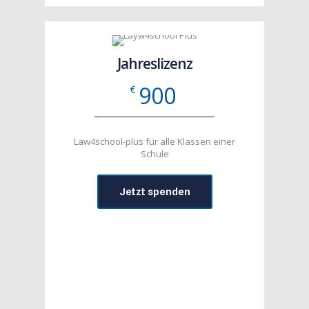
Jahreslizenz
900
€
Law4school-plus für alle Klassen einer
Schule
Jetzt spenden