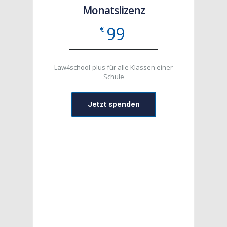
Monatslizenz
99
€
Law4school-plus für alle Klassen einer
Schule
Jetzt spenden