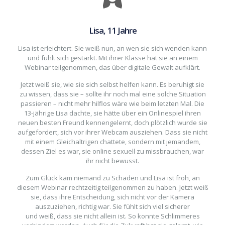
Tom
Lisa, 11 Jahre
Zuha
Lisa ist erleichtert. Sie weiß nun, an wen sie sich wenden kann
nur 
und fühlt sich gestärkt. Mit ihrer Klasse hat sie an einem
k
Webinar teilgenommen, das über digitale Gewalt aufklärt.
Vers
Jetzt weiß sie, wie sie sich selbst helfen kann. Es beruhigt sie
zu wissen, dass sie – sollte ihr noch mal eine solche Situation
Das
passieren – nicht mehr hilflos wäre wie beim letzten Mal. Die
Law
13-jährige Lisa dachte, sie hätte über ein Onlinespiel ihren
ka
neuen besten Freund kennengelernt, doch plötzlich wurde sie
sich
aufgefordert, sich vor ihrer Webcam ausziehen. Dass sie nicht
Gesc
mit einem Gleichaltrigen chattete, sondern mit jemandem,
dessen Ziel es war, sie online sexuell zu missbrauchen, war
ihr nicht bewusst.
Das 
Zum Glück kam niemand zu Schaden und Lisa ist froh, an
Si
diesem Webinar rechtzeitig teilgenommen zu haben. Jetzt weiß
sie, dass ihre Entscheidung, sich nicht vor der Kamera
auszuziehen, richtig war. Sie fühlt sich viel sicherer
und weiß, dass sie nicht allein ist. So konnte Schlimmeres