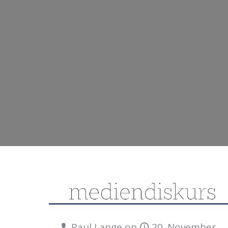
Paul Lange
on
20. November