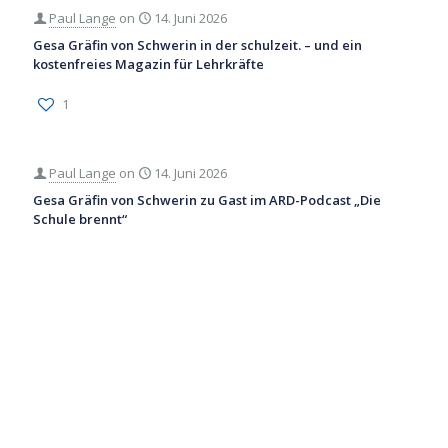
Paul Lange
on
14. Juni 2026
Gesa Gräfin von Schwerin in der schulzeit. – und ein
kostenfreies Magazin für Lehrkräfte
1
Paul Lange
on
14. Juni 2026
Gesa Gräfin von Schwerin zu Gast im ARD-Podcast „Die
Schule brennt“
2
Paul Lange
on
19. Mai 2026
Wenn junge Menschen plötzlich wissen, was eine
Abmahnung kostet…
1